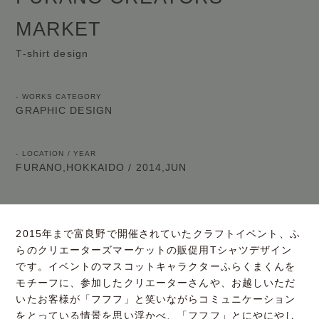
MARKET
T-shirt design
- WORKS CATEGORY
GRAPHIC DESIGN
- LOCATION / YEAR
FURANO,HOKKAIDO
/ 2014,JUN
2015年まで富良野で開催されていたクラフトイベント、ふ
らのクリエーターズマーケットの販促用Tシャツデザイン
です。イベントのマスコットキャラクターふらくまくんを
モチーフに、参加したクリエーターさんや、お越しいただ
いたお客様が「フフフ」と笑いながらコミュニケーション
をとっている情景を思い浮かべ、「フフフ」とにやにやし